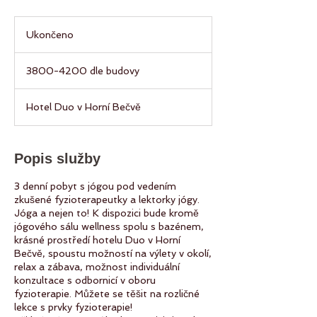
Ukončeno
U
k
3800-
o
4200
3800-4200 dle budovy
dle
n
budovy
č
e
Hotel Duo v Horní Bečvě
n
o
Popis služby
3 denní pobyt s jógou pod vedením
zkušené fyzioterapeutky a lektorky jógy.
Jóga a nejen to! K dispozici bude kromě
jógového sálu wellness spolu s bazénem,
krásné prostředí hotelu Duo v Horní
Bečvě, spoustu možností na výlety v okolí,
relax a zábava, možnost individuální
konzultace s odbornicí v oboru
fyzioterapie. Můžete se těšit na rozličné
lekce s prvky fyzioterapie!